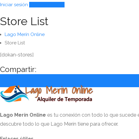
Iniciar sesión
Agregar Listado
Store List
Lago Merín Online
Store List
[dokan-stores]
Compartir:
Share
Share
Share
Share
WhatsApp
Facebook
Email
Telegram
on
on
on
on
Lago Merín Online
es tu conexión con todo lo que sucede en
descubre todo lo que Lago Merín tiene para ofrecer.
Enlaces útiles