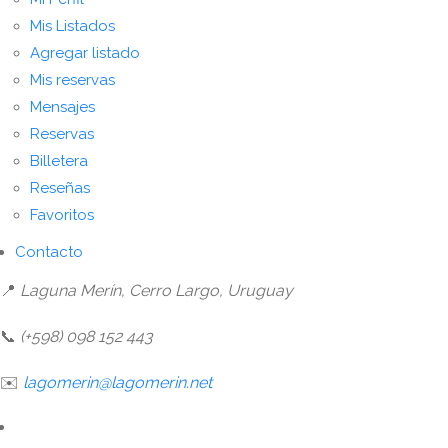
Mis Listados
Agregar listado
Mis reservas
Mensajes
Reservas
Billetera
Reseñas
Favoritos
Contacto
📍
Laguna Merín, Cerro Largo, Uruguay
📞
(+598) 098 152 443
✉️
lagomerin@lagomerin.net