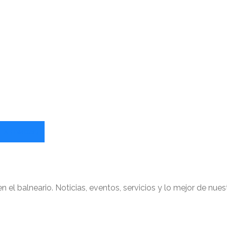
Share
X (Twitter)
on
 el balneario. Noticias, eventos, servicios y lo mejor de nu