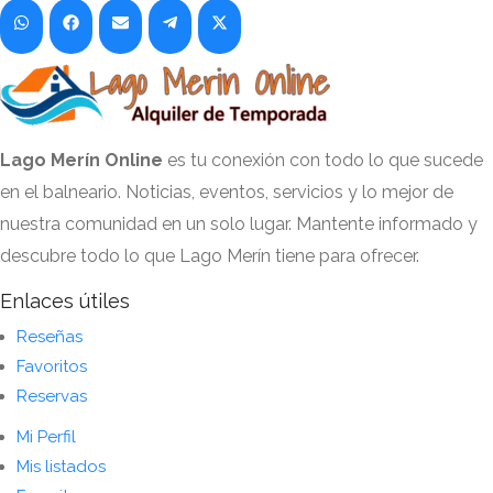
Share
Share
Share
Share
Share
on
on
on
on
on
WhatsApp
Facebook
Email
Telegram
X
(Twitter)
Lago Merín Online
es tu conexión con todo lo que sucede
en el balneario. Noticias, eventos, servicios y lo mejor de
nuestra comunidad en un solo lugar. Mantente informado y
descubre todo lo que Lago Merín tiene para ofrecer.
Enlaces útiles
Reseñas
Favoritos
Reservas
Mi Perfil
Mis listados