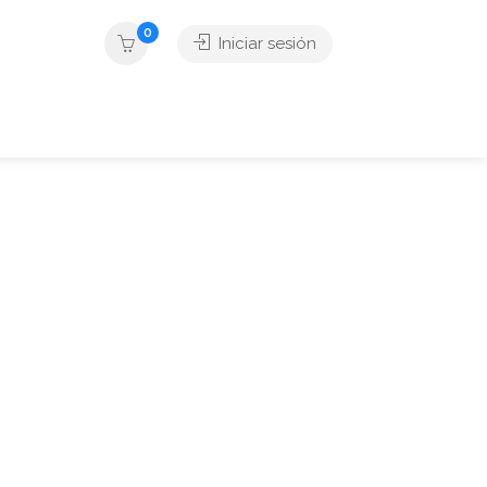
0
Iniciar sesión
Lago Merín Online
Condiciones Climaticas