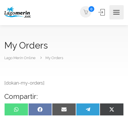
0
My Orders
Lago Merín Online
My Orders
[dokan-my-orders]
Compartir:
WhatsApp
Facebook
Email
Telegram
X
(Twitte