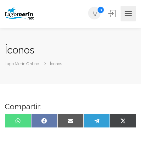
0
Íconos
Lago Merín Online
Íconos
Compartir:
WhatsApp
Facebook
Email
Telegram
X
(Twitte