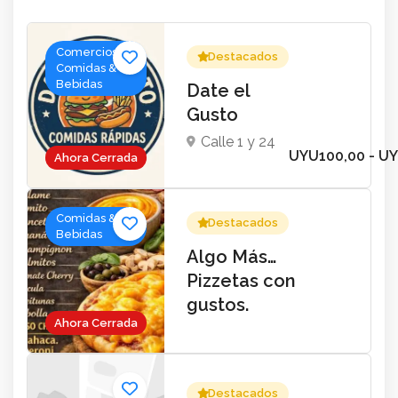
Comercios,
Destacados
Comidas &
Bebidas
Date el
Gusto
Calle 1 y 24
UYU100,00 - U
Ahora Cerrada
Comidas &
Destacados
Bebidas
Algo Más…
Pizzetas con
gustos.
Ahora Cerrada
Destacados