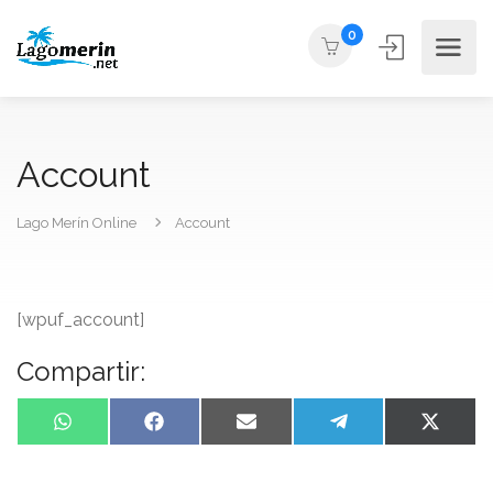
0
Account
Lago Merín Online
Account
[wpuf_account]
Compartir:
WhatsApp
Facebook
Email
Telegram
X
(Twitte